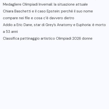
Medagliere Olimpiadi Invernali: la situazione attuale
Chiara Baschetti e il caso Epstein: perché il suo nome
compare nei file e cosa c’è davvero dietro
Addio a Eric Dane, star di Grey’s Anatomy e Euphoria: è morto
a 53 anni
Classifica pattinaggio artistico Olimpiadi 2026 donne
Recent Comments
Nessun commento da mostrare.
Archives
Febbraio 2026
Categories