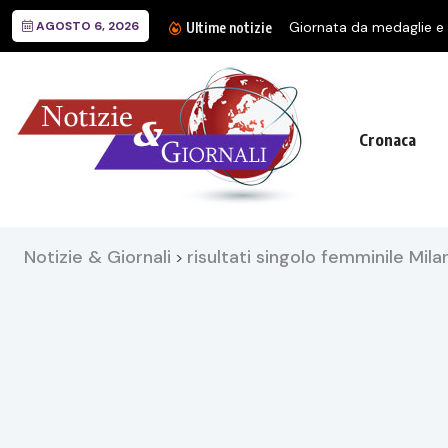
AGOSTO 6, 2026
Giornata da medaglie e g
Ultime notizie
Cronaca
Notizie & Giornali
risultati singolo femminile Mil
>