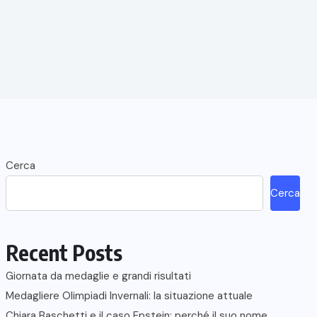
Cerca
Cerca
Recent Posts
Giornata da medaglie e grandi risultati
Medagliere Olimpiadi Invernali: la situazione attuale
Chiara Baschetti e il caso Epstein: perché il suo nome