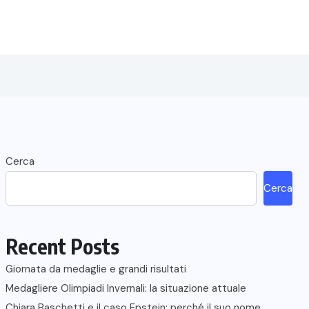
Cerca
Cerca
Recent Posts
Giornata da medaglie e grandi risultati
Medagliere Olimpiadi Invernali: la situazione attuale
Chiara Baschetti e il caso Epstein: perché il suo nome