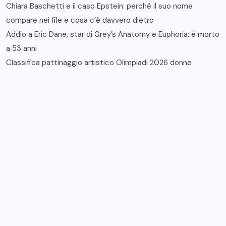
Chiara Baschetti e il caso Epstein: perché il suo nome
compare nei file e cosa c’è davvero dietro
Addio a Eric Dane, star di Grey’s Anatomy e Euphoria: è morto
a 53 anni
Classifica pattinaggio artistico Olimpiadi 2026 donne
Recent Comments
Nessun commento da mostrare.
Archives
Febbraio 2026
Categories
Mondo