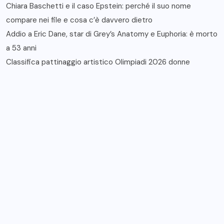
Chiara Baschetti e il caso Epstein: perché il suo nome
compare nei file e cosa c’è davvero dietro
Addio a Eric Dane, star di Grey’s Anatomy e Euphoria: è morto
a 53 anni
Classifica pattinaggio artistico Olimpiadi 2026 donne
Recent Comments
Nessun commento da mostrare.
Archives
Febbraio 2026
Categories
Mondo